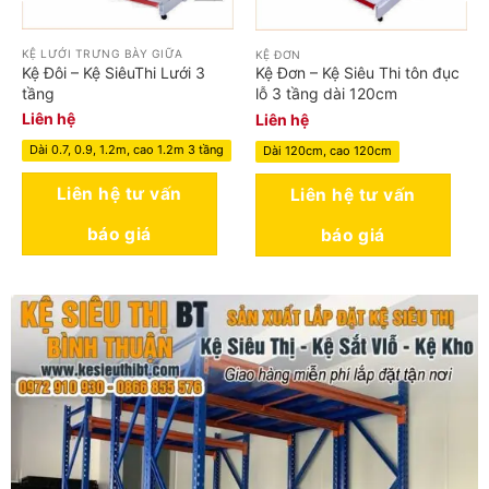
KỆ LƯỚI TRƯNG BÀY GIỮA
KỆ ĐƠN
Kệ Đôi – Kệ SiêuThi Lưới 3
Kệ Đơn – Kệ Siêu Thi tôn đục
tầng
lỗ 3 tầng dài 120cm
Liên hệ
Liên hệ
Dài 0.7, 0.9, 1.2m, cao 1.2m 3 tầng
Dài 120cm, cao 120cm
Liên hệ tư vấn
Liên hệ tư vấn
báo giá
báo giá