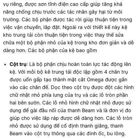
vụ riêng, được sơn tĩnh điện cao cấp giúp tăng khả
năng chống chịu trước các tác nhân gây hại từ môi
trường. Các bộ phận được tác rời giúp thuận tiện trong
việc vận chuyển, lắp đặt. Ngoài ra với thiết kế này kệ
kho trung tải còn thuận tiện trong việc thay thế sửa
chữa một bộ phận nhỏ của kệ trong kho đơn giản và dễ
dàng hơn. Các bộ phận của kệ bao gồm
Cột trụ
: Là bộ phận chịu hoàn toàn lực tác động lên
kệ. Với mỗi bộ kê trung tải độc lập gồm 4 chân trụ
được uốn gấp tạo thành mặt cắt Omega được gắn
vào các chân đế. Dọc theo cột trụ được đột các hình
chữ nhật nhỏ phía lưng của trụ và các lỗ tròn phần
hai bên sườn. Các lỗ nhỏ hình chữ nhật nhỏ được sử
dụng để gài đầu nối của thanh Beam và là đơn vị đo
giúp cho việc lắp ráp được dễ dàng hơn. Các lỗ tròn
nhỏ được sử dụng để cố định thanh giằng, thanh
Beam vào cột trụ thông qua các đinh ốc, bu lông.