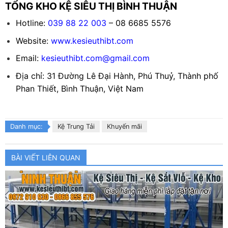
TỔNG KHO KỆ SIÊU THỊ BÌNH THUẬN
Hotline:
039 88 22 003
– 08 6685 5576
Website:
www.kesieuthibt.com
Email:
kesieuthibt.com@gmail.com
Địa chỉ: 31 Đường Lê Đại Hành, Phú Thuỷ, Thành phố
Phan Thiết, Bình Thuận, Việt Nam
Danh mục:
Kệ Trung Tải
Khuyến mãi
BÀI VIẾT LIÊN QUAN