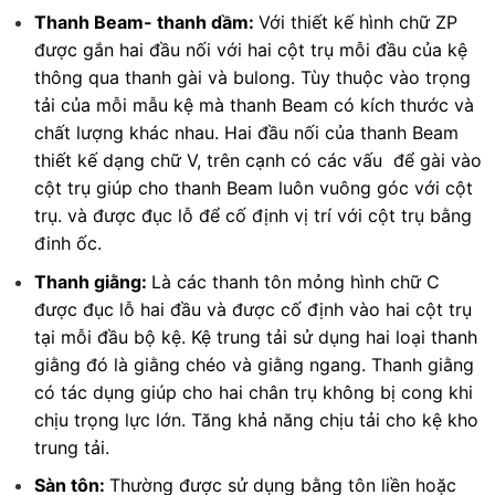
Thanh Beam- thanh dầm:
Với thiết kế hình chữ ZP
được gắn hai đầu nối với hai cột trụ mỗi đầu của kệ
thông qua thanh gài và bulong. Tùy thuộc vào trọng
tải của mỗi mẫu kệ mà thanh Beam có kích thước và
chất lượng khác nhau. Hai đầu nối của thanh Beam
thiết kế dạng chữ V, trên cạnh có các vấu để gài vào
cột trụ giúp cho thanh Beam luôn vuông góc với cột
trụ. và được đục lỗ để cố định vị trí với cột trụ bằng
đinh ốc.
Thanh giằng:
Là các thanh tôn mỏng hình chữ C
được đục lỗ hai đầu và được cố định vào hai cột trụ
tại mỗi đầu bộ kệ. Kệ trung tải sử dụng hai loại thanh
giằng đó là giằng chéo và giằng ngang. Thanh giằng
có tác dụng giúp cho hai chân trụ không bị cong khi
chịu trọng lực lớn. Tăng khả năng chịu tải cho kệ kho
trung tải.
Sàn tôn:
Thường được sử dụng bằng tôn liền hoặc