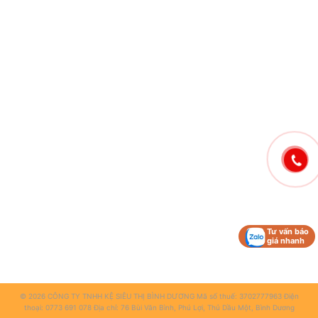
Tư vấn báo
giá nhanh
© 2026 CÔNG TY TNHH KỆ SIÊU THỊ BÌNH DƯƠNG Mã số thuế: 3702777963 Điện
thoại: 0773 691 078 Địa chỉ: 76 Bùi Văn Bình, Phú Lợi, Thủ Dầu Một, Bình Dương