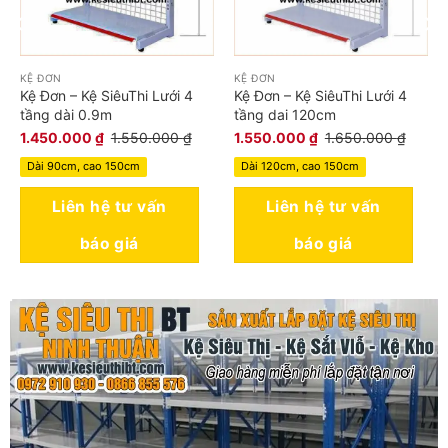
KỆ ĐƠN
KỆ ĐƠN
Kệ Đơn – Kệ SiêuThi Lưới 4
Kệ Đơn – Kệ SiêuThi Lưới 4
tầng dài 0.9m
tầng dai 120cm
1.450.000
₫
1.550.000
₫
1.550.000
₫
1.650.000
₫
Dài 90cm, cao 150cm
Dài 120cm, cao 150cm
Liên hệ tư vấn
Liên hệ tư vấn
báo giá
báo giá