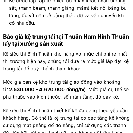
Kệ được lắp ráp từ nhiều bộ phận khác nhau (khung
sắt, thanh beam, thanh giằng, mâm) kết nối bằng bu
lông, ốc vít nên dễ dàng tháo dỡ và vận chuyển khi
có nhu cầu.
Báo giá kệ trung tải tại Thuận Nam Ninh Thuận
lấy tại xưởng sản xuất
Kệ siêu thị Bình Thuận
kho hàng với mức chi phí rẻ nhất
thị trường hiện nay, chúng tôi đưa ra mức giá lắp đặt kệ
trung tải để quý khách tham khảo:
Mức giá bán kệ kho trung tải giao động vào khoảng
từ
2.530.000 – 4.620.000
đồng/bộ
. Mức giá cụ thể sẽ
phụ thuộc vào kích thước, số mâm tầng, độ dày kệ.
Kệ siêu thị Bình Thuận thiết kế kệ đa dạng theo yêu cầu
khách hàng. Có thể là kệ trung tải có các tầng kệ không
sử dụng mặt phẳng để đỡ hàng, chỉ sử dụng các thanh
đỡ, liên kết với các thanh sắt làm khung cột (loại này