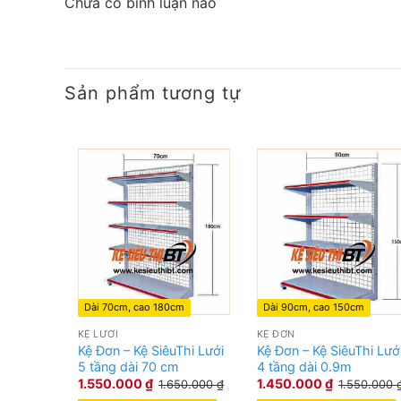
Chưa có bình luận nào
Được thiết kế theo phong cách hiện đại, với điểm
phẩm được làm từ thép chất lượng cao, chịu được 
lại giá trị cao cho người sử dụng.
Sản phẩm tương tự
Hình ảnh kệ tôn đục lỗ đơn – kệ áp tườ
Dài 70cm, cao 180cm
Dài 90cm, cao 150cm
KỆ LƯỚI
KỆ ĐƠN
Kệ Đơn – Kệ SiêuThi Lưới
Kệ Đơn – Kệ SiêuThi Lướ
5 tầng dài 70 cm
4 tầng dài 0.9m
1.550.000
₫
1.450.000
₫
1.650.000
₫
1.550.000