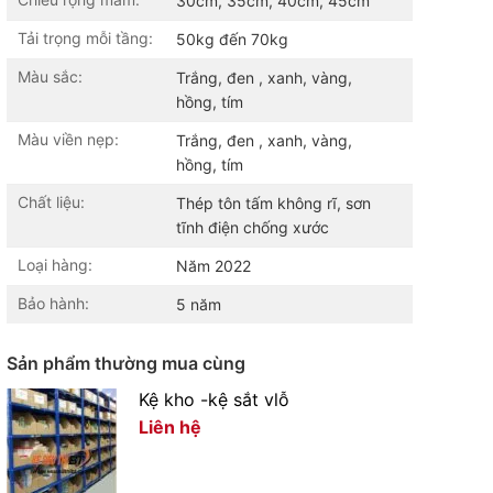
30cm, 35cm, 40cm, 45cm
Tải trọng mỗi tầng:
50kg đến 70kg
Màu sắc:
Trắng, đen , xanh, vàng,
hồng, tím
Màu viền nẹp:
Trắng, đen , xanh, vàng,
hồng, tím
Chất liệu:
Thép tôn tấm không rĩ, sơn
tĩnh điện chống xước
Loại hàng:
Năm 2022
Bảo hành:
5 năm
Sản phẩm thường mua cùng
Kệ kho -kệ sắt vlỗ
Liên hệ