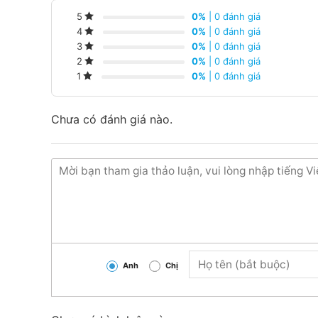
0%
| 0 đánh giá
5
0%
| 0 đánh giá
4
0%
| 0 đánh giá
3
0%
| 0 đánh giá
2
0%
| 0 đánh giá
1
Chưa có đánh giá nào.
Thông số kĩ thuật Kệ tôn đục lỗ 3 tầng 
Kích Thước: Dài 70cm x Cao 120 cm 3 Tầng
Chất liệu: Sắt sơn tĩnh điện, chống mài mòn.
– Kệ lưới đơn Dài 70cm x Cao 120 cm 3Tầng gi
hóa
– Giúp siêu thị của hàng quản lý hàng hóa dễ 
Anh
Chị
– Giúp trang trí siêu thị, cửa hàng, tạo điểm 
nên chuyên nghiệp hơn