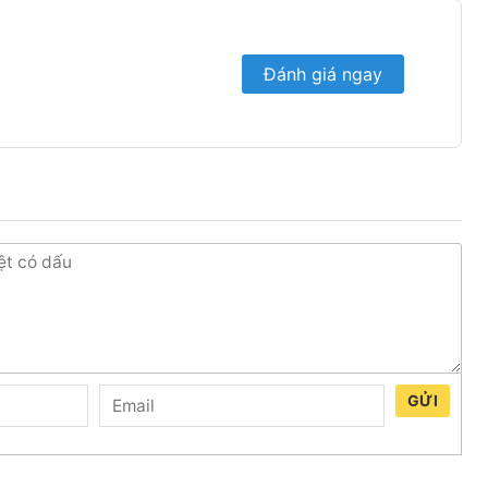
Đánh giá ngay
Kệ đơn siêu thị
úp tận dụng được tối đa không gian để trưng bày hàng
dàng hơn
GỬI
nhấn trong mắt khách hàng khiến siêu thị cửa hàng trở