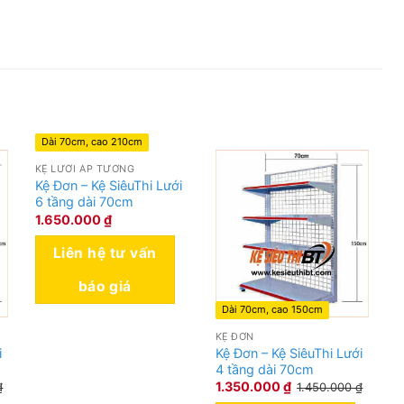
 nổi bật là lưng kệ được làm từ tấm tôn đục lỗ, sản
tải lớn, được sử lý bề mặt, sơn phủ, sơn tĩnh điện đem
ng
Dài 70cm, cao 210cm
KỆ LƯỚI ÁP TƯỜNG
Kệ Đơn – Kệ SiêuThi Lưới
6 tầng dài 70cm
1.650.000
₫
Liên hệ tư vấn
báo giá
Dài 70cm, cao 150cm
KỆ ĐƠN
i
Kệ Đơn – Kệ SiêuThi Lưới
4 tầng dài 70cm
1.350.000
₫
₫
1.450.000
₫