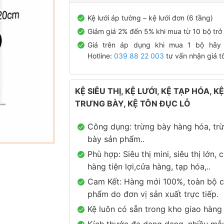
Kệ lưới áp tường – kệ lưới đơn (6 tầng)
Giảm giá 2% đến 5% khi mua từ 10 bộ trở 
Giá trên áp dụng khi mua 1 bộ hãy 
Hotline:
039 88 22 003
tư vấn nhận giá tố
KỆ SIÊU THỊ, KỆ LƯỚI, KỆ TẠP HÓA, KỆ
TRƯNG BÀY, KỆ TÔN ĐỤC LỖ
Công dụng: trừng bày hàng hóa, tr
bày sản phẩm..
Phù hợp: Siêu thị mini, siêu thị lớn, 
hàng tiện lợi,cửa hàng, tạp hóa,..
Cam Kết: Hàng mới 100%, toàn bộ c
phẩm do đơn vị sản xuất trực tiếp.
Kệ luôn có sẵn trong kho giao hàng
Kích thước đa dạng dạng, nhiều mẫ