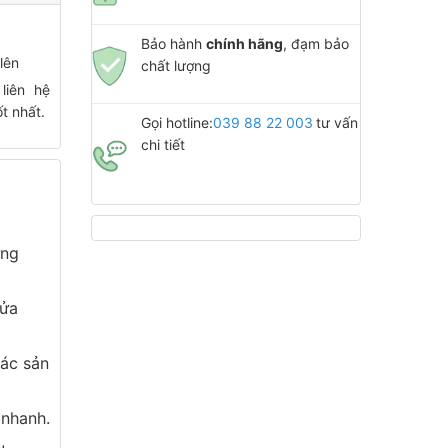
Bảo hành
chính hãng
, đạm bảo
lên
chất lượng
liên hệ
t nhất.
Gọi hotline:
039 88 22 003
tư vấn
chi tiết
ừng
cửa
ác sản
 nhanh.
u,