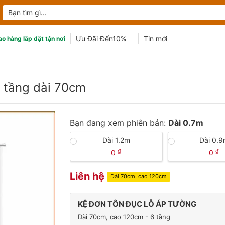
Tìm
kiếm:
Ưu Đãi Đến10%
Tin mới
ao hàng lắp đặt tận nơi
3 tầng dài 70cm
Bạn đang xem phiên bản:
Dài 0.7m
Dài 1.2m
Dài 0.
₫
₫
0
0
Liên hệ
Dài 70cm, cao 120cm
KỆ ĐƠN TÔN ĐỤC LỖ ÁP TƯỜNG
Dài 70cm, cao 120cm - 6 tầng