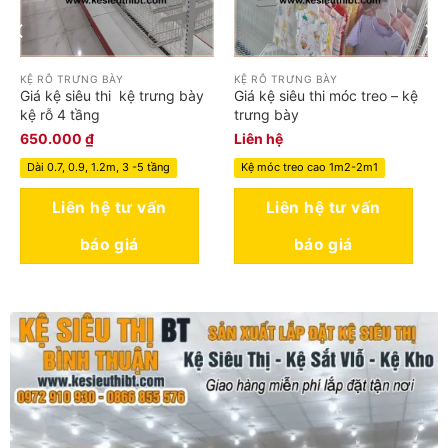
KỆ RỖ TRƯNG BÀY
KỆ RỖ TRƯNG BÀY
Giá kệ siêu thi kệ trưng bày
Giá kệ siêu thi móc treo – kệ
kệ rỗ 4 tầng
trưng bày
650.000
₫
Liên hệ
Dài 0.7, 0.9, 1.2m, 3 -5 tầng
Kệ móc treo cao 1m2-2m1
Liên hệ tư vấn
Liên hệ tư vấn
báo giá
báo giá