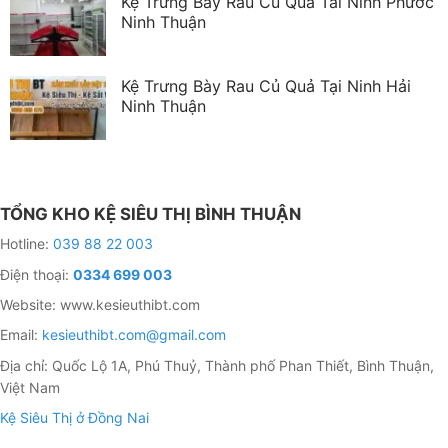
Kệ Trưng Bày Rau Củ Quả Tải Ninh Phước
Ninh Thuận
Kệ Trưng Bày Rau Củ Quả Tại Ninh Hải
Ninh Thuận
TỔNG KHO KỆ SIÊU THỊ BÌNH THUẬN
Hotline:
039 88 22 003
Điện thoại:
0334 699 003
Website: www.kesieuthibt.com
Email:
kesieuthibt.com@gmail.com
Địa chỉ: Quốc Lộ 1A, Phú Thuỷ, Thành phố Phan Thiết, Bình Thuận,
Việt Nam
Kệ Siêu Thị ở Đồng Nai