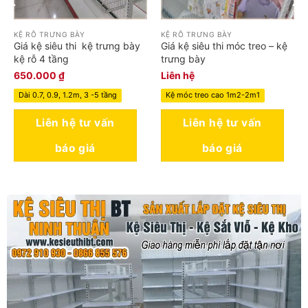
KỆ RỖ TRƯNG BÀY
KỆ RỖ TRƯNG BÀY
Giá kệ siêu thi kệ trưng bày
Giá kệ siêu thi móc treo – kệ
kệ rỗ 4 tầng
trưng bày
650.000
₫
Liên hệ
Dài 0.7, 0.9, 1.2m, 3 -5 tầng
Kệ móc treo cao 1m2-2m1
Liên hệ tư vấn
Liên hệ tư vấn
báo giá
báo giá