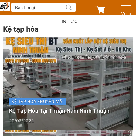
Skip
Tìm
kiếm:
to
content
TIN TỨC
Kệ tạp hóa
KỆ TẠP HÓA
KHUYẾN MÃI
Kệ Tạp Hóa Tại Thuận Nam Ninh Thuận
29/06/2022