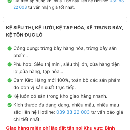
Giá trên áp dụng khi mua 1 bộ hãy liên hệ Hotline:
039 88
22 003
tư vấn nhận giá tốt nhất.
KỆ SIÊU THỊ, KỆ LƯỚI, KỆ TẠP HÓA, KỆ TRƯNG BÀY,
KỆ TÔN ĐỤC LỖ
Công dụng: trừng bày hàng hóa, trừng bày sản
phẩm..
Phù hợp: Siêu thị mini, siêu thị lớn, cửa hàng tiện
lợi,cửa hàng, tạp hóa,..
Cam Kết: Hàng mới 100%, toàn bộ các sản phẩm
do đơn vị sản xuất trực tiếp.
Kệ luôn có sẵn trong kho giao hàng nhanh.
Kích thước đa dạng dạng, nhiều mẫu, nhiều màu
sắc liên hệ Hotline:
039 88 22 003
tư vấn báo giá
chi tiết nhất.
Giao hàng miễn phí lặp đặt tận nơi Khu vực: Bình