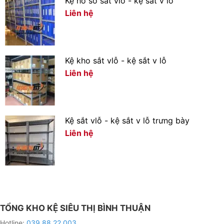
Kệ hồ sơ sắt vlỗ - kệ sắt v lỗ
Liên hệ
– Giúp trang trí siêu thị, cửa hàng, tạo điểm nhấn trong
mắt khách hàng khiến siêu thị cửa hàng trở nên chuyên
nghiệp hơn
Kệ kho sắt vlỗ - kệ sắt v lỗ
Được thiết kế theo phong cách hiện đại, với điểm nổi
Liên hệ
bật là lưng kệ được làm từ tấm Tôn Đục Lỗ, sản phẩm
được làm từ thép chất lượng cao, chịu được tải lớn,
được sử lý bề mặt, sơn phủ, sơn tĩnh điện đem lại giá trị
cao cho người sử dụng.
Kệ sắt vlỗ - kệ sắt v lỗ trưng bày
Liên hệ
Công dụng: trừng bầy hàng hàng hóa, trừng bầy
hàng sản phẩm..
Phù hợp: Siêu thị mini, siêu thị lớn, cửa hàng tiện
lợi,cửa hàng, tạp hóa,..
Cam Kết: Hàng mới 100%, toàn bộ các sản phẩm do
TỔNG KHO KỆ SIÊU THỊ BÌNH THUẬN
đơn vị sản xuất trực tiếp.
Hotline:
039 88 22 003