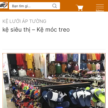
Skip
Tìm
kiếm:
to
content
KỆ LƯỚI ÁP TƯỜNG
kệ siêu thị – Kệ móc treo