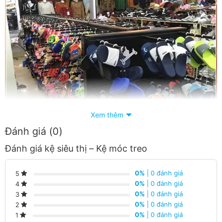
Xem thêm
Đánh giá (0)
Đánh giá kệ siêu thị – Kệ móc treo
0%
| 0 đánh giá
5
0%
| 0 đánh giá
4
0%
| 0 đánh giá
3
0%
| 0 đánh giá
2
Thông số kĩ thuật kệ móc treo
0%
| 0 đánh giá
1