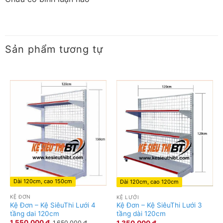
cao cho người sử dụng.
Hình ảnh kệ móc treo đôi – Kệ trưng bầy
hàng ở giữa
Sản phẩm tương tự
Dài 120cm, cao 150cm
Dài 120cm, cao 120cm
KỆ ĐƠN
KỆ LƯỚI
Kệ Đơn – Kệ SiêuThi Lưới 4
Kệ Đơn – Kệ SiêuThi Lưới 3
tầng dai 120cm
tầng dài 120cm
1.550.000
₫
1.350.000
₫
1.650.000
₫