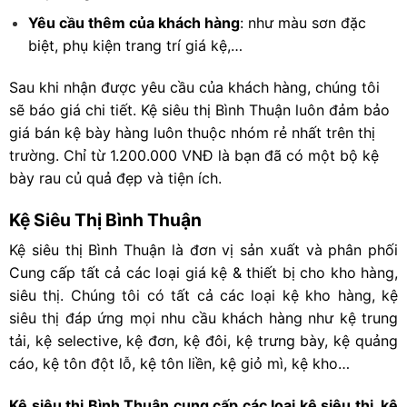
Yêu cầu thêm của khách hàng
: như màu sơn đặc
biệt, phụ kiện trang trí giá kệ,…
Sau khi nhận được yêu cầu của khách hàng, chúng tôi
sẽ báo giá chi tiết. Kệ siêu thị Bình Thuận luôn đảm bảo
giá bán kệ bày hàng luôn thuộc nhóm rẻ nhất trên thị
trường. Chỉ từ 1.200.000 VNĐ là bạn đã có một bộ kệ
bày rau củ quả đẹp và tiện ích.
Kệ Siêu Thị Bình Thuận
Kệ siêu thị Bình Thuận là đơn vị sản xuất và phân phối
Cung cấp tất cả các loại giá kệ & thiết bị cho kho hàng,
siêu thị. Chúng tôi có tất cả các loại kệ kho hàng, kệ
siêu thị đáp ứng mọi nhu cầu khách hàng như kệ trung
tải, kệ selective, kệ đơn, kệ đôi, kệ trưng bày, kệ quảng
cáo, kệ tôn đột lỗ, kệ tôn liền, kệ giỏ mì, kệ kho…
Kệ siêu thị Bình Thuận cung cấp các loại kệ siêu thị, kệ