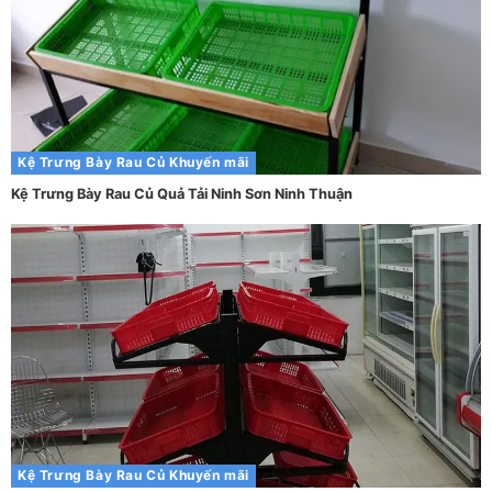
Kệ Trưng Bày Rau Củ
Khuyến mãi
Kệ Trưng Bày Rau Củ Quả Tải Ninh Sơn Ninh Thuận
Kệ Trưng Bày Rau Củ
Khuyến mãi