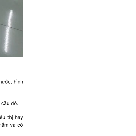
hước, hình
 cầu đó.
êu thị hay
phẩm và có