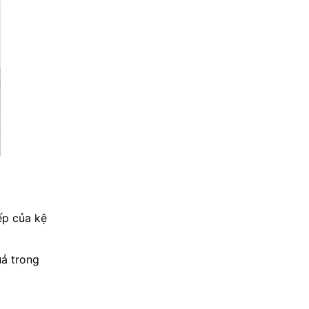
ếp của kệ
uả trong