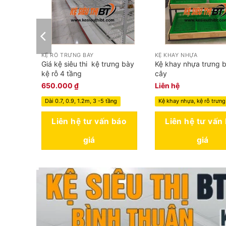
KỆ RỖ TRƯNG BÀY
KỆ KHAY NHỰA
eo – kệ
Giá kệ siêu thi kệ trưng bày
Kệ khay nhựa trưng b
kệ rỗ 4 tầng
cây
650.000
₫
Liên hệ
1
Dài 0.7, 0.9, 1.2m, 3 -5 tầng
Kệ khay nhựa, kệ rỗ trưng
 báo
Liên hệ tư vấn báo
Liên hệ tư vấn
giá
giá