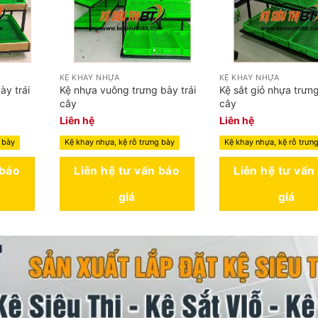
KỆ KHAY NHỰA
KỆ KHAY NHỰA
ày trái
Kệ nhựa vuông trưng bày trái
Kệ sắt giỏ nhựa trưng
cây
cây
Liên hệ
Liên hệ
 bày
Kệ khay nhựa, kệ rỗ trưng bày
Kệ khay nhựa, kệ rỗ trưn
 báo
Liên hệ tư vấn báo
Liên hệ tư vấn
giá
giá