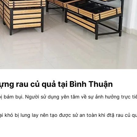
ựng rau củ quả tại Bình Thuận
 bị bám bụi. Người sử dụng yên tâm về sự ảnh hưởng trực ti
 khó bị lung lay nên tạo được sử an toàn khi đtặ rau củ q