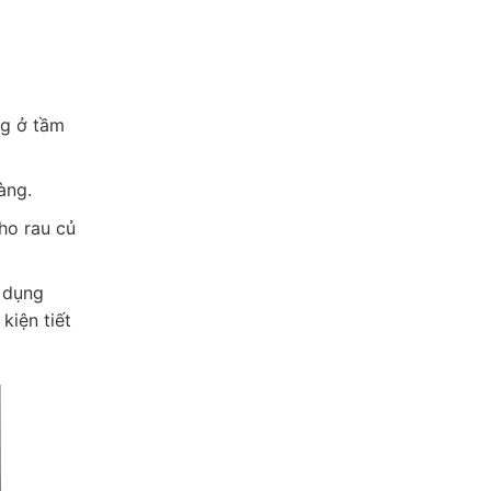
ng ở tầm
àng.
ho rau củ
ử dụng
kiện tiết