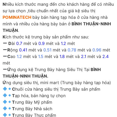
N
hiều kích thước mang đến cho khách hàng để có nhiều
sự lựa chọn ,tiêu chuẩn nhất của giá kệ siêu thị
POMINATECH
bày bán hàng tạp hóa ở cửa hàng nhà
mình và nhiều cửa hàng bày bán ở
BÌNH
THUẬN-NINH
THUẬN
.
K
ích thước kệ trưng bày sản phẩm như sau:
D
ài
0.7
mét và
0.9
mét và
1.2
mét
R
ộng
0.41
mét và
0.51
mét và
0.78
mét và
0.96
mét
C
ao
1.2
mét và
1.5
mét và
1.8
mét và
2.1
mét và
2.4
mét
Ứ
ng dụng kệ Trưng Bày hàng Siêu Thị Tại
BÌNH
THUẬN-NINH THUẬN.
Ứ
ng dụng siêu thị, mini mart (Trưng bày hàng tạp hóa)
C
huỗi cửa hàng siêu thị Trưng Bày sản phẩm
T
ạp hóa, bán hàng tự chọn
T
rưng Bày Mỹ phẩm
T
rưng Bày Nhà sách
T
rưng Bày Thực phẩm