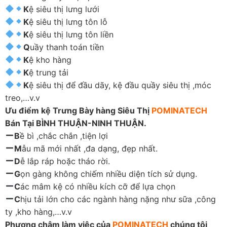
K
ệ siêu thị lưng lưới
K
ệ siêu thị lưng tôn lỗ
K
ệ siêu thị lưng tôn liền
Q
uầy thanh toán tiền
K
ệ kho hàng
K
ệ trung tải
K
ệ siêu thị để đầu dãy, kệ đầu quầy siêu thị ,móc
treo,…v.v
Ưu điểm kệ Trưng Bày hàng Siêu Thị
POMINATECH
Bán Tại BÌNH THUẬN-NINH THUẬN.
B
ề bì ,chắc chắn ,tiện lợi
M
ẫu mã mới nhất ,đa dạng, đẹp nhất.
D
ễ lắp ráp hoặc tháo rời.
G
ọn gàng không chiếm nhiều diện tích sử dụng.
C
ác mâm kệ có nhiều kích cỡ để lựa chọn
C
hịu tải lớn cho các ngành hàng nặng như sữa ,công
ty ,kho hàng,…v.v
Phương châm làm việc của
POMINATECH
chúng tôi