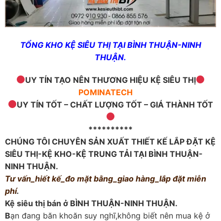
TỔNG KHO KỆ SIÊU THỊ TẠI
BÌNH THUẬN-NINH
THUẬN.
UY TÍN TẠO NÊN THƯƠNG HIỆU KỆ SIÊU THỊ
POMINATECH
UY TÍN TỐT – CHẤT LƯỢNG TỐT – GIÁ THÀNH TỐT
**********
C
HÚNG TÔI CHUYÊN SẢN XUẤT THIẾT KẾ LẮP ĐẶT KỆ
SIÊU THỊ-KỆ KHO-KỆ TRUNG TẢI TẠI
BÌNH THUẬN-
NINH THUẬN.
Tư vấn_hiết kế_đo mặt bằng_giao hàng_lắp đặt miễn
phí
.
Kệ siêu thị bán ở BÌNH THUẬN-NINH THUẬN.
B
ạn đang băn khoăn suy nghĩ,không biết nên mua kệ ở