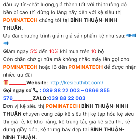
đâu uy tín-chất lượng,giá thành tốt với thị trường,độ
bền bỉ cao thì đừng lo lắng hãy đến với kệ siêu thị
POMINATECH
chúng tôi tại
BÌNH THUẬN-NINH
THUẬN
.
Ư
u đãi chương trình giảm giá sản phẩm kệ như sau:
G
iảm ngay
5%
đến
10%
khi mua trên
10
bộ
Còn chần chờ gì nữa mà không nhấc máy lên gọi cho
POMINATECH
hoặc IB đến
POMINATECH
để được nhận
nhiều ưu đãi
________
Website
:
http://kesieuthibt.com/
Gọi ngay số
: 039 88 22 003 – 0866 855
576
________
ZALO:
039 88 22 003
Đ
ơn vị kệ siêu thị
POMINATECH
BÌNH THUẬN-NINH
THUẬN c
huyên cung cấp kệ siêu thị kệ tạp hóa kệ siêu
thị giá rẻ, kệ kho hàng, kệ trung tải, giá kệ siêu thị, kệ
đựng giầy dép, kệ trưng bày đẹp tại
BÌNH THUẬN-
NINH THUẬN.