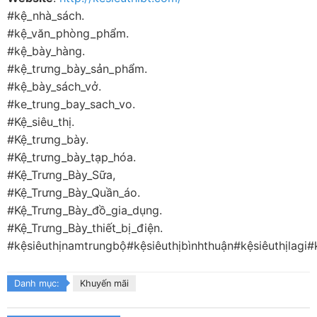
#kệ_nhà_sách.
#kệ_văn_phòng_phẩm.
#kệ_bày_hàng.
#kệ_trưng_bày_sản_phẩm.
#kệ_bày_sách_vở.
#ke_trung_bay_sach_vo.
#Kệ_siêu_thị.
#Kệ_trưng_bày.
#Kệ_trưng_bày_tạp_hóa.
#Kệ_Trưng_Bày_Sữa,
#Kệ_Trưng_Bày_Quần_áo.
#Kệ_Trưng_Bày_đồ_gia_dụng.
#Kệ_Trưng_Bày_thiết_bị_điện.
#kệsiêuthịnamtrungbộ
#kệsiêuthịbìnhthuận
#kệsiêuthịlagi
#
Danh mục:
Khuyến mãi