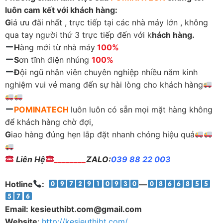
luôn cam kết với khách hàng:
G
iá ưu đãi nhất , trực tiếp tại các nhà máy lớn , không
qua tay người thứ 3 trực tiếp đến với k
hách hàng.
H
àng mới từ nhà máy
100%
S
ơn tĩnh điện nhúng
100%
Đ
ội ngũ nhân viên chuyên nghiệp nhiều năm kinh
nghiệm vui vẻ mang đến sự hài lòng cho khách hàng
POMINATECH
luôn luôn có sẵn mọi mặt hàng không
để khách hàng chờ đợi,
G
iao hàng đúng hẹn lắp đặt nhanh chóng hiệu quả
Liên Hệ
________
ZALO:
039 88 22 003
Hotline
:
—
Email: kesieuthibt.com@gmail.com
Website
:
http://kesieuthibt.com/