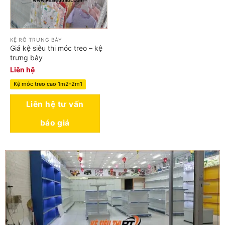
KỆ RỖ TRƯNG BÀY
Giá kệ siêu thi móc treo – kệ
trưng bày
Liên hệ
Kệ móc treo cao 1m2-2m1
Liên hệ tư vấn
báo giá