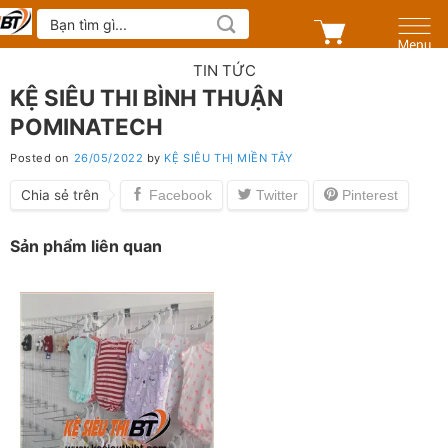
Skip
Tìm
kiếm:
to
content
TIN TỨC
KỆ SIÊU THI BÌNH THUẬN
POMINATECH
Posted on
26/05/2022
by
KỆ SIÊU THỊ MIỀN TÂY
Chia sẻ trên
Sản phẩm liên quan