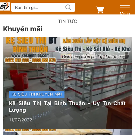
Skip
Tìm
kiếm:
to
content
TIN TỨC
Khuyến mãi
KỆ SIÊU THỊ
KHUYẾN MÃI
Kệ Siêu Thị Tại Bình Thuận – Uy Tín Chất
Lượng
11/07/2022