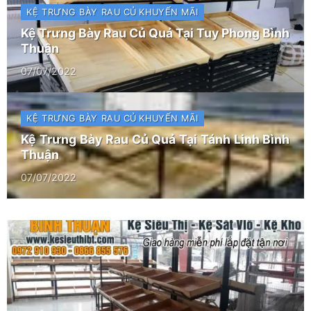
KỆ TRƯNG BÀY RAU CỦ
KHUYẾN MÃI
Kệ Trưng Bày Rau Củ Quả Tại Tuy Phong Bình
Thuận
07/07/2022
KỆ TRƯNG BÀY RAU CỦ
KHUYẾN MÃI
Kệ Trưng Bày Rau Củ Quả Tại Tánh Linh Bình
Thuận
07/07/2022